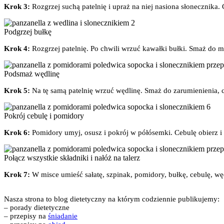
Krok 3:
Rozgrzej suchą patelnię i upraż na niej nasiona słonecznika. 
Podgrzej bułkę
Krok 4:
Rozgrzej patelnię. Po chwili wrzuć kawałki bułki. Smaż do mo
Podsmaż wędlinę
Krok 5:
Na tę samą patelnię wrzuć wędlinę. Smaż do zarumienienia, ca
Pokrój cebulę i pomidory
Krok 6:
Pomidory umyj, osusz i pokrój w półósemki. Cebulę obierz i
Połącz wszystkie składniki i nałóż na talerz
Krok 7:
W misce umieść sałatę, szpinak, pomidory, bułkę, cebulę, węd
Nasza strona to blog dietetyczny na którym codziennie publikujemy:
– porady dietetyczne
– przepisy na
śniadanie