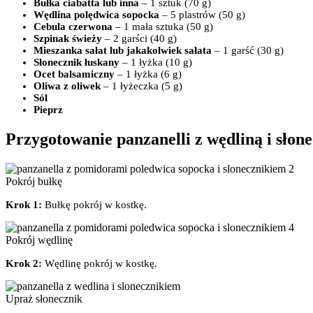
Bułka ciabatta lub inna
– 1 sztuk (70 g)
Wędlina polędwica sopocka
– 5 plastrów (50 g)
Cebula czerwona
– 1 mała sztuka (50 g)
Szpinak świeży
– 2 garści (40 g)
Mieszanka sałat lub jakakolwiek sałata
– 1 garść (30 g)
Słonecznik łuskany
– 1 łyżka (10 g)
Ocet balsamiczny
– 1 łyżka (6 g)
Oliwa z oliwek
– 1 łyżeczka (5 g)
Sól
Pieprz
Przygotowanie panzanelli z wędliną i słon
Pokrój bułkę
Krok 1:
Bułkę pokrój w kostkę.
Pokrój wędlinę
Krok 2:
Wędlinę pokrój w kostkę.
Upraż słonecznik