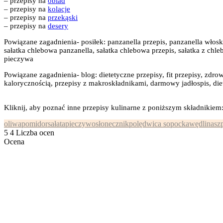
– przepisy na
obiad
– przepisy na
kolacje
– przepisy na
przekąski
– przepisy na
desery
Powiązane zagadnienia- posiłek: panzanella przepis, panzanella włosk
sałatka chlebowa panzanella, sałatka chlebowa przepis, sałatka z chl
pieczywa
Powiązane zagadnienia- blog: dietetyczne przepisy, fit przepisy, zdrow
kalorycznością, przepisy z makroskładnikami, darmowy jadłospis, diet
Kliknij, aby poznać inne przepisy kulinarne z poniższym składnikiem
oliwa
pomidor
sałata
pieczywo
słonecznik
polędwica sopocka
wędlina
sz
5
4
Liczba ocen
Ocena