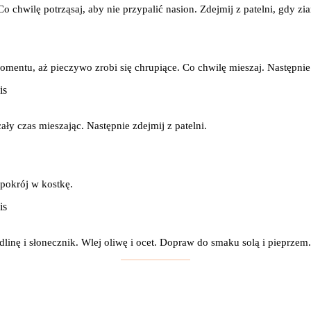
Co chwilę potrząsaj, aby nie przypalić nasion. Zdejmij z patelni, gdy zi
mentu, aż pieczywo zrobi się chrupiące. Co chwilę mieszaj. Następnie 
ły czas mieszając. Następnie zdejmij z patelni.
 pokrój w kostkę.
linę i słonecznik. Wlej oliwę i ocet. Dopraw do smaku solą i pieprzem.