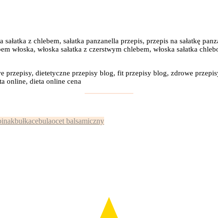
a sałatka z chlebem, sałatka panzanella przepis, przepis na sałatkę pan
ebem włoska, włoska sałatka z czerstwym chlebem, włoska sałatka chlebo
e przepisy, dietetyczne przepisy blog, fit przepisy blog, zdrowe przepis
a online, dieta online cena
:
pinak
bułka
cebula
ocet balsamiczny