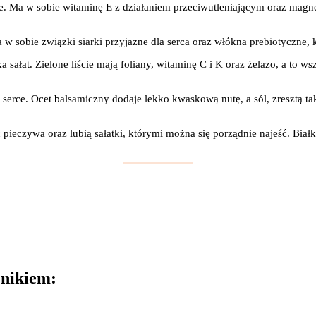
. Ma w sobie witaminę E z działaniem przeciwutleniającym oraz magnez 
sobie związki siarki przyjazne dla serca oraz włókna prebiotyczne, k
sałat. Zielone liście mają foliany, witaminę C i K oraz żelazo, a to ws
erce. Ocet balsamiczny dodaje lekko kwaskową nutę, a sól, zresztą tak
 pieczywa oraz lubią sałatki, którymi można się porządnie najeść. Biał
znikiem: