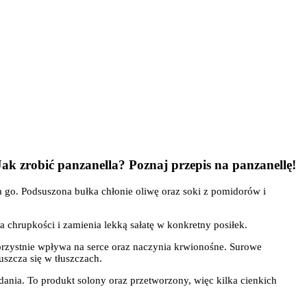
Jak zrobić panzanella? Poznaj przepis na panzanellę!
a go. Podsuszona bułka chłonie oliwę oraz soki z pomidorów i
chrupkości i zamienia lekką sałatę w konkretny posiłek.
korzystnie wpływa na serce oraz naczynia krwionośne. Surowe
szcza się w tłuszczach.
nia. To produkt solony oraz przetworzony, więc kilka cienkich