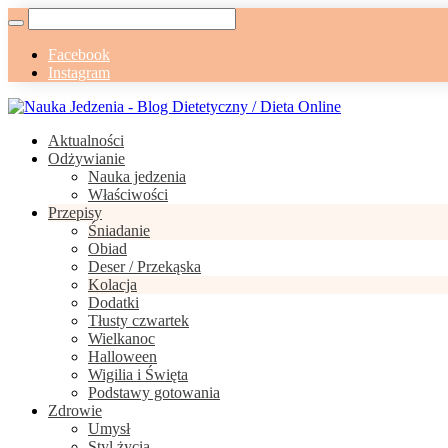
Facebook
Instagram
Aktualności
Odżywianie
Nauka jedzenia
Właściwości
Przepisy
Śniadanie
Obiad
Deser / Przekąska
Kolacja
Dodatki
Tłusty czwartek
Wielkanoc
Halloween
Wigilia i Święta
Podstawy gotowania
Zdrowie
Umysł
Styl życia