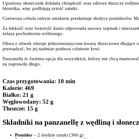
Uprażony słonecznik dokłada chrupkość oraz zdrowe tłuszcze roślinne
błonnika, więc podbijają sytość sałatki.
Czerwona cebula ostrym smakiem przełamuje słodycz pomidorów. Ma w 
Za lekkość oraz świeżość dania odpowiada surowy szpinak i mieszanka 
żelaza pochodzenia roślinnego.
Oliwa z oliwek oferuje jednonienasycone kwasy tłuszczowe dbające o s
przesadzać, bo jej nadmiar podnosi ciśnienie krwi.
Panzanella to świetna opcja dla wszystkich, którzy nie chcą marnować
na naprawdę długo.
Czas przygotowania
: 10 min
Kalorie:
469
Białko
: 21 g
Węglowodany:
52 g
Tłuszcze
: 15 g
Składniki na panzanellę z wędliną i słonec
Pomidor
– 2 średnie sztuki (360 g)