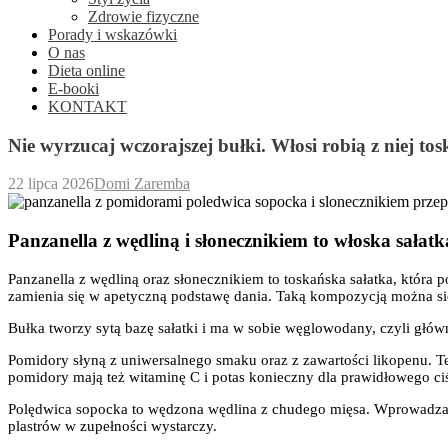
Zdrowie fizyczne
Porady i wskazówki
O nas
Dieta online
E-booki
KONTAKT
Nie wyrzucaj wczorajszej bułki. Włosi robią z niej to
22 lipca 2026
Domi Zaremba
Panzanella z wędliną i słonecznikiem to włoska sałat
Panzanella z wędliną oraz słonecznikiem to toskańska sałatka, która
zamienia się w apetyczną podstawę dania. Taką kompozycją można się
Bułka tworzy sytą bazę sałatki i ma w sobie węglowodany, czyli głó
Pomidory słyną z uniwersalnego smaku oraz z zawartości likopenu. Te
pomidory mają też witaminę C i potas konieczny dla prawidłowego ciś
Polędwica sopocka to wędzona wędlina z chudego mięsa. Wprowadza po
plastrów w zupełności wystarczy.