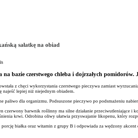
skańską sałatkę na obiad
ka na bazie czerstwego chleba i dojrzałych pomidorów. 
 powstała z chęci wykorzystania czerstwego pieczywa zamiast wyrzucani
 najeść lepiej niż niejednym obiadem.
wne paliwo dla organizmu. Podsuszone pieczywo po podsmażeniu nabiera 
n czerwony barwnik roślinny ma silne działanie przeciwutleniające i 
nienia krwi. Odrobina oliwy ułatwia przyswajanie likopenu, który rozpu
rcję białka oraz witamin z grupy B i odpowiada za wędzony akcent da