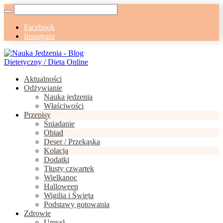
Facebook
Instagram
Aktualności
Odżywianie
Nauka jedzenia
Właściwości
Przepisy
Śniadanie
Obiad
Deser / Przekąska
Kolacja
Dodatki
Tłusty czwartek
Wielkanoc
Halloween
Wigilia i Święta
Podstawy gotowania
Zdrowie
Umysł