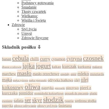
Podstawy gotowania
Śniadanie
Tłusty czwartek
Wielkanoc
Wigilia i Święta
Zdrowie
Styl życia
Umysł
Zdrowie fizyczne
Składnik posiłku ⇩
cebula
czosnek
cytryna
curry
chilli
cynamon
banan
jajka
jogurt
kurczak
kurkuma
kakao
dbanie o zdrowie
makaron
masło
mleko
marchew
masło orzechowe
musztarda
migdały
miód
olej
mąka
olej
odżywka białkowa
mąka ryżowa
natka pietruszki
oliwa
kokosowy
pierś z
papryka
pieczywo
pieczarki
kurczaka
pomidor
pomidorki koktajlowe
proszek do pieczenia
płatki
słodzik
ser
skyr
sałata
wędzona słodka
owsiane
twaróg
papryka
śmietana
zdrowy styl życia
zdrowe odżywianie