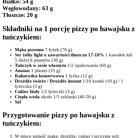
Białko
: 54 g
Węglowodany:
63 g
Tłuszcze
: 20 g
Składniki na 1 porcję pizzy po hawajsku z
tuńczykiem:
Mąka pszenna
7 łyżek (70 g)
Ser żółty
light o zawartości tłuszczu 17-18%
1 kawałek lub
5 dużych plastrów (30 g)
Tuńczyk w sosie własnym
1/2 opakowania (60 g)
Ananas
1 plaster (35 g)
Kukurydza konserwowa
1 łyżka (12 g)
Drożdże
świeże / Drożdże instant
1/10 kostki (10 g) / 1
łyżeczka (3 g)
Cukier biały
1/2 łyżeczki (3 g)
Ciepła woda
około 1/5 szklanki (40-50 g)
Sól
Przygotowanie pizzy po hawajsku z
tuńczykiem:
W misce umieść mąkę, drożdże, cukier i szczyptę soli.