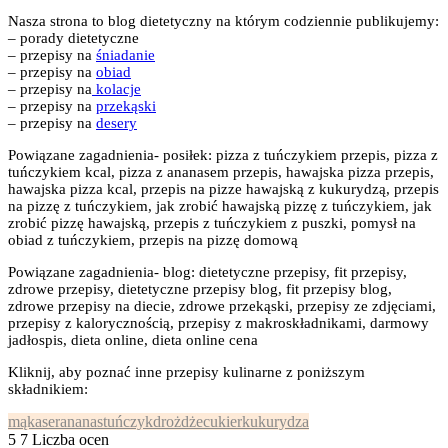
Nasza strona to blog dietetyczny na którym codziennie publikujemy:
– porady dietetyczne
– przepisy na
śniadanie
– przepisy na
obiad
– przepisy na
kolacje
– przepisy na
przekąski
– przepisy na
desery
Powiązane zagadnienia- posiłek: pizza z tuńczykiem przepis, pizza z
tuńczykiem kcal, pizza z ananasem przepis, hawajska pizza przepis,
hawajska pizza kcal, przepis na pizze hawajską z kukurydzą, przepis
na pizzę z tuńczykiem, jak zrobić hawajską pizzę z tuńczykiem, jak
zrobić pizzę hawajską, przepis z tuńczykiem z puszki, pomysł na
obiad z tuńczykiem, przepis na pizzę domową
Powiązane zagadnienia- blog: dietetyczne przepisy, fit przepisy,
zdrowe przepisy, dietetyczne przepisy blog, fit przepisy blog,
zdrowe przepisy na diecie, zdrowe przekąski, przepisy ze zdjęciami,
przepisy z kalorycznością, przepisy z makroskładnikami, darmowy
jadłospis, dieta online, dieta online cena
Kliknij, aby poznać inne przepisy kulinarne z poniższym
składnikiem:
mąka
ser
ananas
tuńczyk
drożdże
cukier
kukurydza
5
7
Liczba ocen