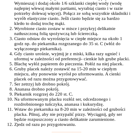
Wymieszaj i dodaj około 1/6 szklanki ciepłej wody (wodę
najlepiej wlewaj małymi partiami, wyrabiaj ciasto i w razie
potrzeby dolewaj więcej). Połącz ze sobą wszystkie składniki i
wyrób elastyczne ciasto. Jeśli ciasto będzie się za bardzo
kleiło to dodaj trochę mąki.
Wyrobione ciasto zostaw w misce i przykryj delikatnie
natłuszczoną folią spożywczą lub ściereczką.
Ciasto odstaw do wyrośnięcia w ciepłe miejsce na około 1
godz np. do piekarnika rozgrzanego do 35 st. C (włóż do
wyłączonego piekarnika).
Gdy ciasto urośnie, wyjmij je z miski, kilka razy ugnieć i
uformuj w zależności od preferencji- cienkie lub grube placki.
Blachę wyłóż papierem do pieczenia. Połóż na niej placek.
Gruby placek należy zostawić na 15-20 min w ciepłym
miejscu, aby ponownie wyrósł po uformowaniu. A cienki
placek od razu można przygotowywać.
Ser zetrzyj lub drobno pokrój.
Ananasa drobno pokrój.
Piekarnik rozgrzej do 220 st. C.
Na uformowanym placku rozłóż ser, odcedzonego i
rozdrobnionego tuńczyka, ananasa i kukurydzę.
Wstaw do piekarnika na 8-20 min w zależności od grubości
placka. Pilnuj, aby nie przypalić pizzy. Wyciągnij, gdy ser
będzie rozpuszczony a ciasto delikatnie zarumienione.
Zjedz od razu po przygotowaniu.