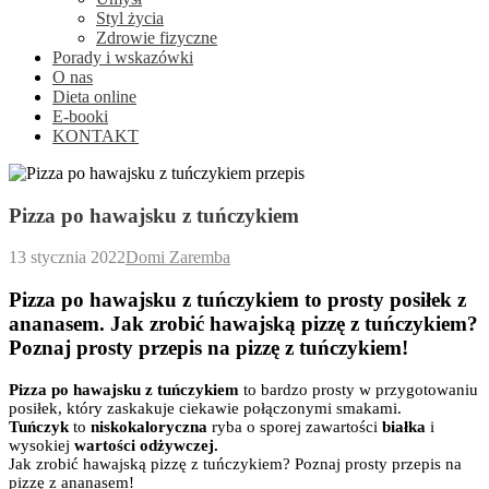
Styl życia
Zdrowie fizyczne
Porady i wskazówki
O nas
Dieta online
E-booki
KONTAKT
Pizza po hawajsku z tuńczykiem
13 stycznia 2022
Domi Zaremba
Pizza po hawajsku z tuńczykiem to prosty posiłek z
ananasem. Jak zrobić hawajską pizzę z tuńczykiem?
Poznaj prosty przepis na pizzę z tuńczykiem!
Pizza
po hawajsku z tuńczykiem
t
o bardzo prosty w przygotowaniu
posiłek, który zaskakuje ciekawie połączonymi smakami.
Tuńczyk
to
niskokaloryczna
ryba o sporej zawartości
białka
i
wysokiej
wartości odżywczej.
Jak zrobić hawajską pizzę z tuńczykiem? Poznaj prosty przepis na
pizzę z ananasem!