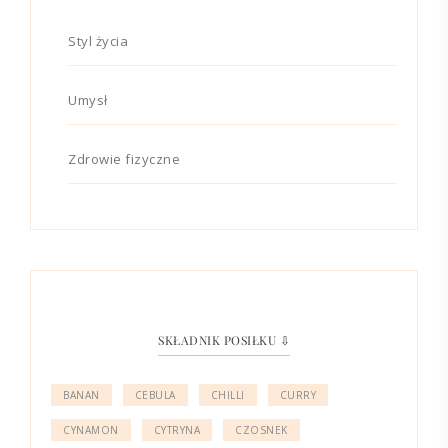
Styl życia
Umysł
Zdrowie fizyczne
SKŁADNIK POSIŁKU ⇩
BANAN
CEBULA
CHILLI
CURRY
CYNAMON
CYTRYNA
CZOSNEK