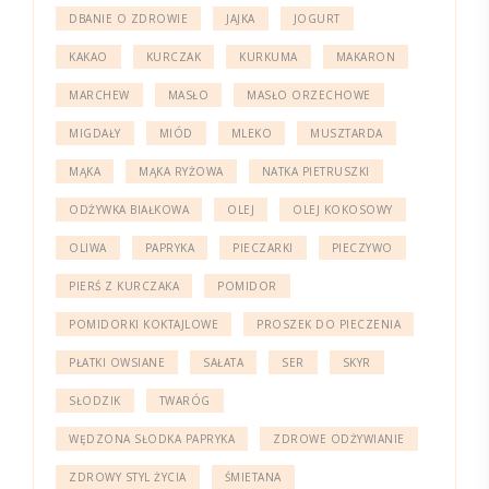
DBANIE O ZDROWIE
JAJKA
JOGURT
KAKAO
KURCZAK
KURKUMA
MAKARON
MARCHEW
MASŁO
MASŁO ORZECHOWE
MIGDAŁY
MIÓD
MLEKO
MUSZTARDA
MĄKA
MĄKA RYŻOWA
NATKA PIETRUSZKI
ODŻYWKA BIAŁKOWA
OLEJ
OLEJ KOKOSOWY
OLIWA
PAPRYKA
PIECZARKI
PIECZYWO
PIERŚ Z KURCZAKA
POMIDOR
POMIDORKI KOKTAJLOWE
PROSZEK DO PIECZENIA
PŁATKI OWSIANE
SAŁATA
SER
SKYR
SŁODZIK
TWARÓG
WĘDZONA SŁODKA PAPRYKA
ZDROWE ODŻYWIANIE
ZDROWY STYL ŻYCIA
ŚMIETANA