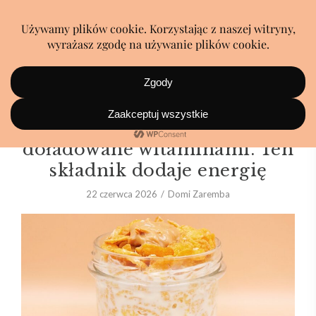
Płatki z dzieciństwa
doładowane witaminami. Ten
składnik dodaje energię
22 czerwca 2026
Domi Zaremba