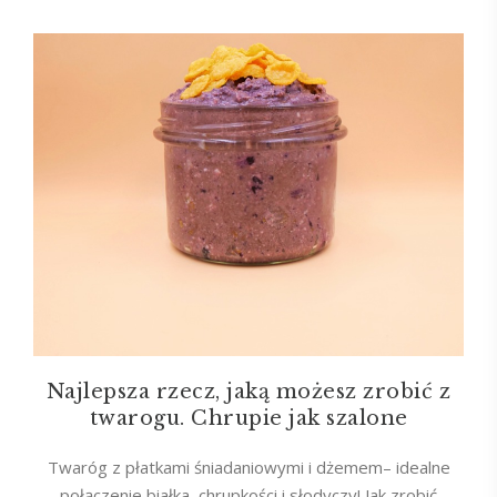
Najlepsza rzecz, jaką możesz zrobić z
twarogu. Chrupie jak szalone
Twaróg z płatkami śniadaniowymi i dżemem– idealne
połączenie białka, chrupkości i słodyczy! Jak zrobić