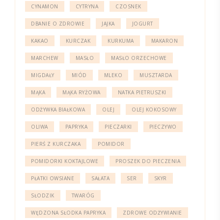
CYNAMON
CYTRYNA
CZOSNEK
DBANIE O ZDROWIE
JAJKA
JOGURT
KAKAO
KURCZAK
KURKUMA
MAKARON
MARCHEW
MASŁO
MASŁO ORZECHOWE
MIGDAŁY
MIÓD
MLEKO
MUSZTARDA
MĄKA
MĄKA RYŻOWA
NATKA PIETRUSZKI
ODŻYWKA BIAŁKOWA
OLEJ
OLEJ KOKOSOWY
OLIWA
PAPRYKA
PIECZARKI
PIECZYWO
PIERŚ Z KURCZAKA
POMIDOR
POMIDORKI KOKTAJLOWE
PROSZEK DO PIECZENIA
PŁATKI OWSIANE
SAŁATA
SER
SKYR
SŁODZIK
TWARÓG
WĘDZONA SŁODKA PAPRYKA
ZDROWE ODŻYWIANIE