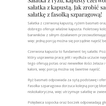
Sałatka z ryżu, kapusty czerwon
sałatka z kapustą. Jak zrobić s
sałatkę z fasolką szparagową!
Sałatka z czerwoną kapustą, ryżem basmati oraz
dobrego oferuje właśnie kapusta. Fioletowy kolor 
barwników z silnym działaniem przeciwutleniając
więc jedną porcją można się porządnie najeść be
Czerwona kapusta to fundament tej sałatki. Po
który usprawnia pracę jelit i wydłuża uczucie na
tego oferują potas oraz niewielkie ilości żelaz
kalorii, więc porcją można się świetnie najeść.
Ryż basmati odpowiada za sytą podstawę i oferu
Fasolka szparagowa dorzuca kolejną porcję błonni
niskokaloryczna, więc utrzymuje sałatkę w zwie
Polędwica sopocka oraz boczek odpowiadają gł