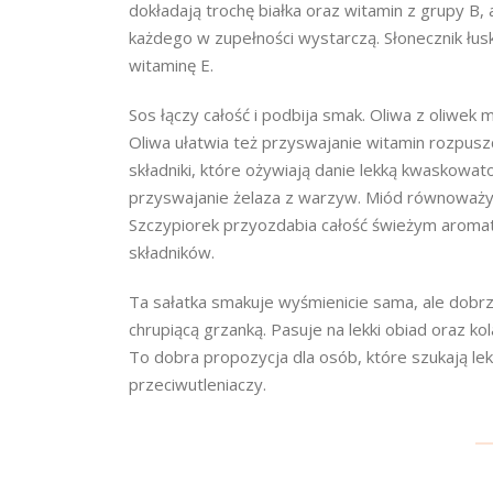
dokładają trochę białka oraz witamin z grupy B, 
każdego w zupełności wystarczą. Słonecznik łu
witaminę E.
Sos łączy całość i podbija smak. Oliwa z oliwe
Oliwa ułatwia też przyswajanie witamin rozpusz
składniki, które ożywiają danie lekką kwaskowato
przyswajanie żelaza z warzyw. Miód równoważy 
Szczypiorek przyozdabia całość świeżym aromat
składników.
Ta sałatka smakuje wyśmienicie sama, ale dobr
chrupiącą grzanką. Pasuje na lekki obiad oraz ko
To dobra propozycja dla osób, które szukają lek
przeciwutleniaczy.