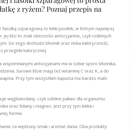
ej i fasolki szparagowej to prosta
ałatkę z ryżem? Poznaj przepis na
 fasolką szparagową to lekki posiłek, w którym najwięcej
jej liści to znak obecności antocyjanów, czyli roślinnych
ym. Do tego dochodzi błonnik oraz niska kaloryczność,
z przeginki kalorycznej.
za wspomnianymi antocyjanami ma w sobie sporo błonnika,
jedzenia. Surowe liście mają też witaminę C oraz K, a do
a i wapnia. Przy tym wszystkim kapusta ma bardzo mało
je węglowodany, czyli solidne paliwo dla organizmu.
ka oraz foliany i magnez. Jest przy tym lekka i
wnej formie.
ównie za wędzony smak i aromat dania. Oba produkty