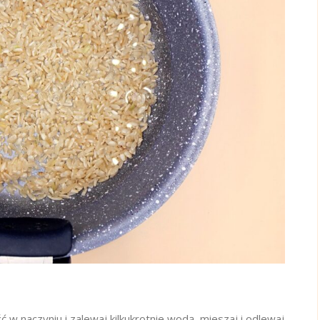
 w naczyniu i zalewaj kilkukrotnie wodą, mieszaj i odlewaj