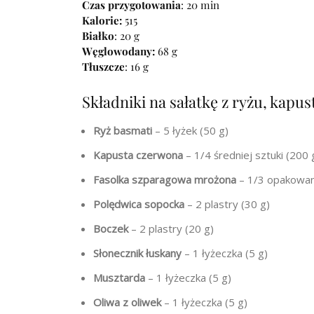
Czas przygotowania
: 20 min
Kalorie:
515
Białko
: 20 g
Węglowodany:
68 g
Tłuszcze
: 16 g
Składniki na sałatkę z ryżu, kapus
Ryż basmati
– 5 łyżek (50 g)
Kapusta czerwona
– 1/4 średniej sztuki (200 
Fasolka szparagowa mrożona
– 1/3 opakowan
Polędwica sopocka
– 2 plastry (30 g)
Boczek
– 2 plastry (20 g)
Słonecznik łuskany
– 1 łyżeczka (5 g)
Musztarda
– 1 łyżeczka (5 g)
Oliwa z oliwek
– 1 łyżeczka (5 g)