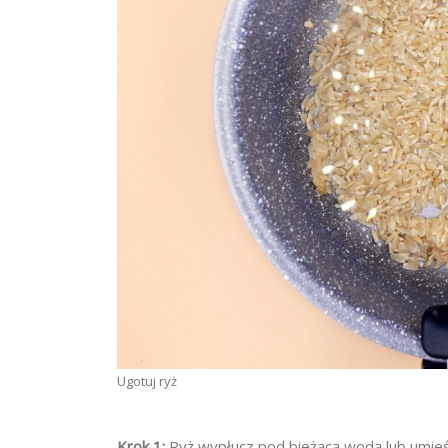
Ugotuj ryż
Krok 1:
Ryż wypłucz pod bieżącą wodą lub umieść