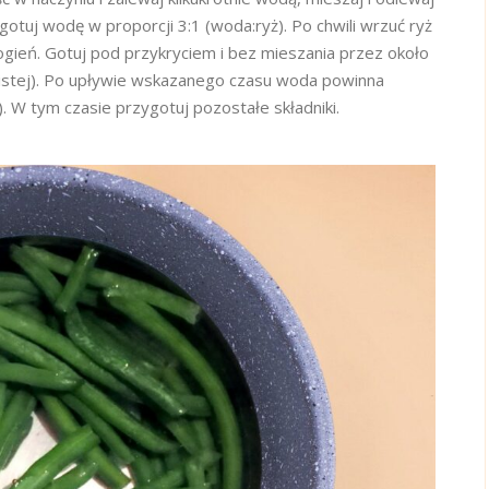
tuj wodę w proporcji 3:1 (woda:ryż). Po chwili wrzuć ryż
ogień. Gotuj pod przykryciem i bez mieszania przez około
nistej). Po upływie wskazanego czasu woda powinna
). W tym czasie przygotuj pozostałe składniki.