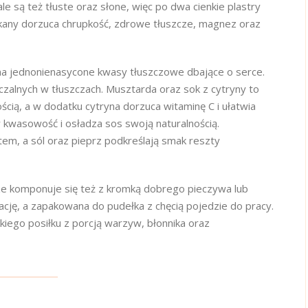
ale są też tłuste oraz słone, więc po dwa cienkie plastry
skany dorzuca chrupkość, zdrowe tłuszcze, magnez oraz
k ma jednonienasycone kwasy tłuszczowe dbające o serce.
czalnych w tłuszczach. Musztarda oraz sok z cytryny to
ścią, a w dodatku cytryna dorzuca witaminę C i ułatwia
kwasowość i osładza sos swoją naturalnością.
em, a sól oraz pieprz podkreślają smak reszty
ze komponuje się też z kromką dobrego pieczywa lub
lację, a zapakowana do pudełka z chęcią pojedzie do pracy.
kiego posiłku z porcją warzyw, błonnika oraz