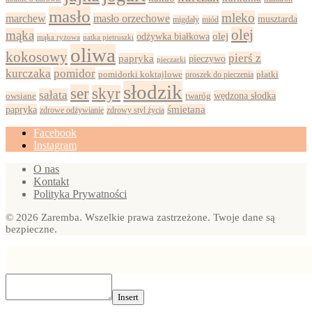
masło
mleko
marchew
masło orzechowe
musztarda
migdały
miód
olej
mąka
olej
odżywka białkowa
mąka ryżowa
natka pietruszki
oliwa
kokosowy
pierś z
papryka
pieczywo
pieczarki
kurczaka
pomidor
pomidorki koktajlowe
proszek do pieczenia
płatki
słodzik
ser
skyr
sałata
wędzona słodka
owsiane
twaróg
papryka
śmietana
zdrowy styl życia
zdrowe odżywianie
Facebook
Instagram
O nas
Kontakt
Polityka Prywatności
© 2026 Zaremba. Wszelkie prawa zastrzeżone. Twoje dane są
bezpieczne.
Insert