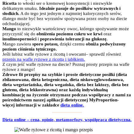
Ricotta
to włoski ser o kremowej konsystencji i niezwykle
delikatnym smaku.
Idealnie pasuje do posiłków wytrawnych i
słodkich.
A do tego jest jednym z najmniej kalorycznych serów,
dlatego może być bez wyrzutów spożywana przez osoby na diecie
odchudzającej.
Mango
to niezwykle wartościowy owoc, którego spożywanie może
przyczynić się do
obniżenia poziomu cukru we krwi
oraz
insulinooporności
i
poprawienia tolerancji na glukozę
.
Mango zawiera
sporo potasu,
dzięki czemu
obniża podwyższony
poziom ciśnienia tętniczego.
Jeśli lubisz wafle ryżowe z ricottą i owocami– sprawdź również
przepis na wafle ryżowe z ricottą i jabłkiem.
Z czym jeść wafle ryżowe na diecie? Poznaj prosty przepis na wafle
ryżowe z mango!
Zdrowe fit przepisy na szybkie i proste dietetyczne posiłki (dieta
zbilansowana, dieta ketogeniczna, dieta niskowęglowodanowa,
dieta wegetariańska, dieta wegańska, dieta bez laktozy, dieta bez
glutenu, dieta lekkostrawna) oraz każdą indywidualną
kombinację na życzenie otrzymasz podczas współpracy z nami za
pośrednictwem naszej aplikacji dietetycznej MyProportion-
więcej informacji w zakładce
dieta online.
Dieta online – cena, opinie, metamorfozy, współpraca dietetyczna.