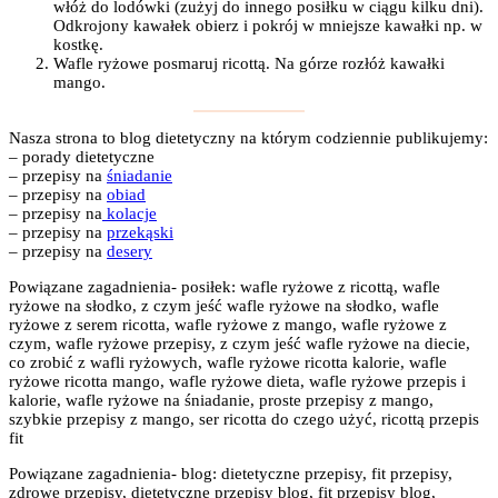
włóż do lodówki (zużyj do innego posiłku w ciągu kilku dni).
Odkrojony kawałek obierz i pokrój w mniejsze kawałki np. w
kostkę.
Wafle ryżowe posmaruj ricottą. Na górze rozłóż kawałki
mango.
Nasza strona to blog dietetyczny na którym codziennie publikujemy:
– porady dietetyczne
– przepisy na
śniadanie
– przepisy na
obiad
– przepisy na
kolacje
– przepisy na
przekąski
– przepisy na
desery
Powiązane zagadnienia- posiłek: wafle ryżowe z ricottą, wafle
ryżowe na słodko, z czym jeść wafle ryżowe na słodko, wafle
ryżowe z serem ricotta, wafle ryżowe z mango, wafle ryżowe z
czym, wafle ryżowe przepisy, z czym jeść wafle ryżowe na diecie,
co zrobić z wafli ryżowych, wafle ryżowe ricotta kalorie, wafle
ryżowe ricotta mango, wafle ryżowe dieta, wafle ryżowe przepis i
kalorie, wafle ryżowe na śniadanie, proste przepisy z mango,
szybkie przepisy z mango, ser ricotta do czego użyć, ricottą przepis
fit
Powiązane zagadnienia- blog: dietetyczne przepisy, fit przepisy,
zdrowe przepisy, dietetyczne przepisy blog, fit przepisy blog,