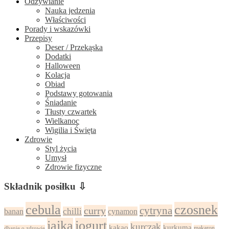
Odżywianie
Nauka jedzenia
Właściwości
Porady i wskazówki
Przepisy
Deser / Przekąska
Dodatki
Halloween
Kolacja
Obiad
Podstawy gotowania
Śniadanie
Tłusty czwartek
Wielkanoc
Wigilia i Święta
Zdrowie
Styl życia
Umysł
Zdrowie fizyczne
Składnik posiłku ⇩
cebula
czosnek
cytryna
curry
chilli
cynamon
banan
jajka
jogurt
kurczak
kurkuma
kakao
dbanie o zdrowie
makaron