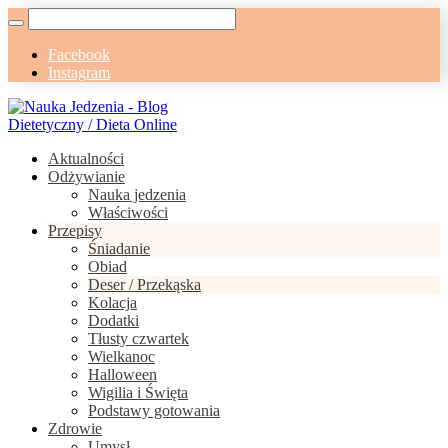
Facebook
Instagram
Aktualności
Odżywianie
Nauka jedzenia
Właściwości
Przepisy
Śniadanie
Obiad
Deser / Przekąska
Kolacja
Dodatki
Tłusty czwartek
Wielkanoc
Halloween
Wigilia i Święta
Podstawy gotowania
Zdrowie
Umysł