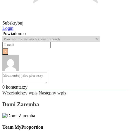
Subskrybuj
Login
Powiadom o
0
komentarzy
Wcześniejszy wpis
Następny wpis
Domi Zaremba
Team MyProportion