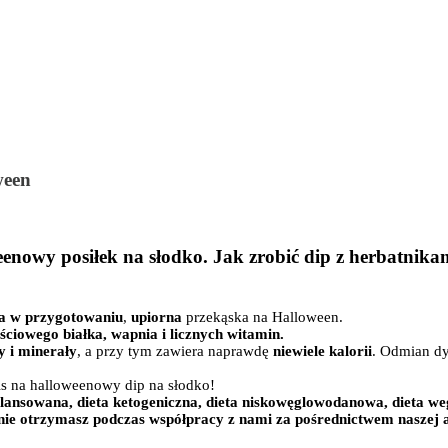
ween
nowy posiłek na słodko. Jak zrobić dip z herbatnikam
ta w przygotowaniu
,
upiorna
przekąska na Halloween.
ciowego białka, wapnia i licznych witamin.
 i minerały
, a przy tym zawiera naprawdę
niewiele kalorii
. Odmian dy
is na halloweenowy dip na słodko!
zbilansowana, dieta ketogeniczna, dieta niskowęglowodanowa, dieta weg
ie otrzymasz podczas współpracy z nami za pośrednictwem naszej ap