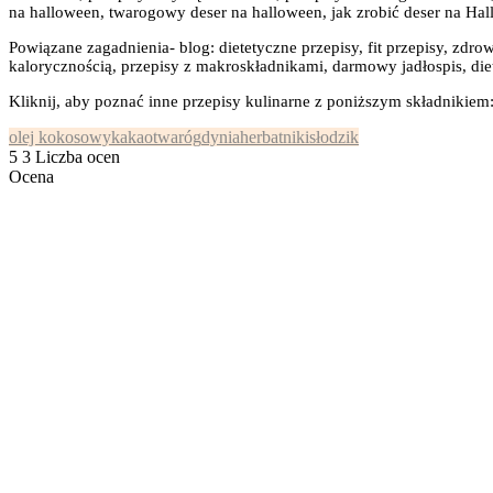
na halloween, twarogowy deser na halloween, jak zrobić deser na Hal
Powiązane zagadnienia- blog: dietetyczne przepisy, fit przepisy, zdrow
kalorycznością, przepisy z makroskładnikami, darmowy jadłospis, diet
Kliknij, aby poznać inne przepisy kulinarne z poniższym składnikiem
olej kokosowy
kakao
twaróg
dynia
herbatniki
słodzik
5
3
Liczba ocen
Ocena