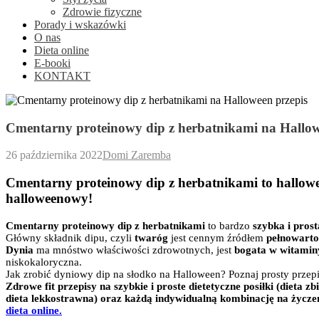
Zdrowie fizyczne
Porady i wskazówki
O nas
Dieta online
E-booki
KONTAKT
Cmentarny proteinowy dip z herbatnikami na Hallo
26 października 2022
Domi Zaremba
Cmentarny proteinowy dip z herbatnikami to hallowee
halloweenowy!
Cmentarny proteinowy dip z herbatnikami
to bardzo
szybka i pros
Główny składnik dipu, czyli
twaróg
jest cennym źródłem
pełnowartoś
Dynia
ma mnóstwo właściwości zdrowotnych, jest
bogata w witaminy
niskokaloryczna.
Jak zrobić dyniowy dip na słodko na Halloween? Poznaj prosty przep
Zdrowe fit przepisy na szybkie i proste dietetyczne posiłki (dieta 
dieta lekkostrawna) oraz każdą indywidualną kombinację na życzen
dieta online.