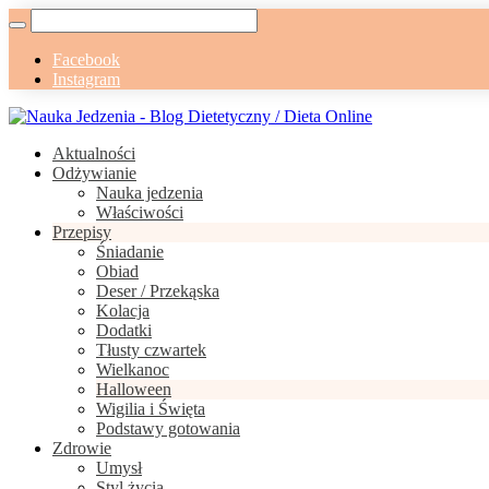
Facebook
Instagram
Aktualności
Odżywianie
Nauka jedzenia
Właściwości
Przepisy
Śniadanie
Obiad
Deser / Przekąska
Kolacja
Dodatki
Tłusty czwartek
Wielkanoc
Halloween
Wigilia i Święta
Podstawy gotowania
Zdrowie
Umysł
Styl życia