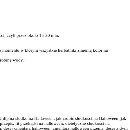
ści, czyli przez około 15-20 min.
 do momentu w którym wszystkie herbatniki zmienią kolor na
odrobinę wody.
ić dip na słodko na Halloween, jak zrobić słodkości na Halloween, jak
rzepis, fit przekąski na halloween, dietetyczne słodkości na
, deser cmentarz halloween, cmentarz halloween przepis, deser z dyni