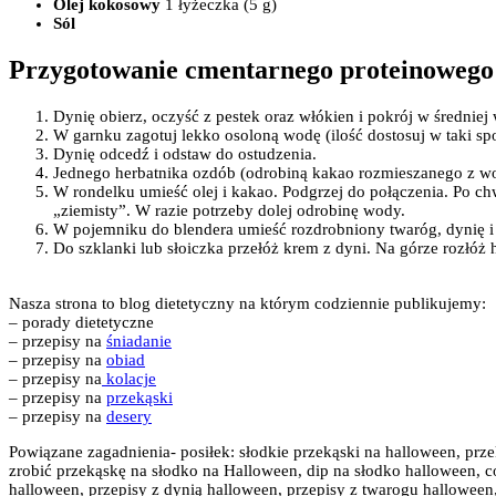
Olej kokosowy
1 łyżeczka (5 g)
Sól
Przygotowanie cmentarnego proteinowego 
Dynię obierz, oczyść z pestek oraz włókien i pokrój w średniej 
W garnku zagotuj lekko osoloną wodę (ilość dostosuj w taki spo
Dynię odcedź i odstaw do ostudzenia.
Jednego herbatnika ozdób (odrobiną kakao rozmieszanego z wo
W rondelku umieść olej i kakao. Podgrzej do połączenia. Po ch
„ziemisty”. W razie potrzeby dolej odrobinę wody.
W pojemniku do blendera umieść rozdrobniony twaróg, dynię i s
Do szklanki lub słoiczka przełóż krem z dyni. Na górze rozłó
Nasza strona to blog dietetyczny na którym codziennie publikujemy:
– porady dietetyczne
– przepisy na
śniadanie
– przepisy na
obiad
– przepisy na
kolacje
– przepisy na
przekąski
– przepisy na
desery
Powiązane zagadnienia- posiłek: słodkie przekąski na halloween, prze
zrobić przekąskę na słodko na Halloween, dip na słodko halloween, coś
halloween, przepisy z dynią halloween, przepisy z twarogu halloween