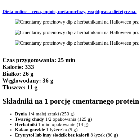
Dieta online – cena, opinie, metamorfozy, współpraca dietetyczna.
Czas przygotowania
: 25 min
Kalorie:
333
Białko
: 26 g
Węglowodany:
36 g
Tłuszcze
: 11 g
Składniki na 1 porcję cmentarnego protei
Dynia
1/4 małej sztuki (250 g)
Twaróg chudy
1/2 opakowania (125 g)
Herbatniki
1 mini opakowanie (14 g)
Kakao gorzkie
1 łyżeczka (5 g)
Erytrytol lub inny słodzik bez kalorii
8 łyżek (80 g)