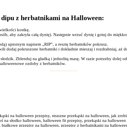
dipu z herbatnikami na Halloween:
wielkości kostkę.
sób, aby zakryła całą dynię). Następnie wrzuć dynię i gotuj do miękko
dą) upiornym napisem „RIP”, a resztę herbatników pokrusz.
wili dodaj pokruszone herbatniki i dokładnie mieszaj i rozdrabniaj, aż
łodzik. Zblenduj na gładką i jednolitą masę. W razie potrzeby dolej 
ż halloweenowe ozdoby z herbatników.
kąski na halloween przepisy, straszne przekąski na halloween, jak zrob
 na słodko halloween, halloween fit przepisy, przekąski na halloween p
, białkowe przepisy na halloween, przepisy z herbatnikami na halloween