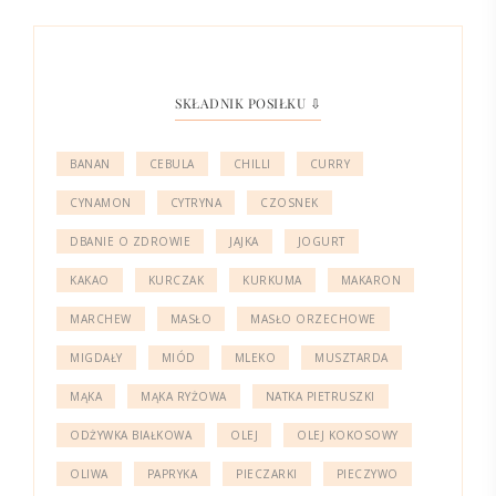
SKŁADNIK POSIŁKU ⇩
BANAN
CEBULA
CHILLI
CURRY
CYNAMON
CYTRYNA
CZOSNEK
DBANIE O ZDROWIE
JAJKA
JOGURT
KAKAO
KURCZAK
KURKUMA
MAKARON
MARCHEW
MASŁO
MASŁO ORZECHOWE
MIGDAŁY
MIÓD
MLEKO
MUSZTARDA
MĄKA
MĄKA RYŻOWA
NATKA PIETRUSZKI
ODŻYWKA BIAŁKOWA
OLEJ
OLEJ KOKOSOWY
OLIWA
PAPRYKA
PIECZARKI
PIECZYWO