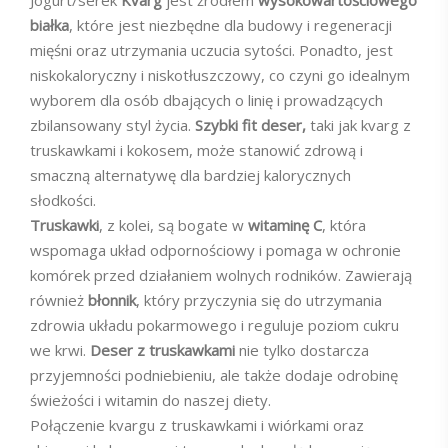
Jogurt/serek
Kvarg
jest źródłem
wysokowartościowego
białka
, które jest niezbędne dla budowy i regeneracji
mięśni oraz utrzymania uczucia sytości. Ponadto, jest
niskokaloryczny i niskotłuszczowy, co czyni go idealnym
wyborem dla osób dbających o linię i prowadzących
zbilansowany styl życia.
Szybki fit deser,
taki jak kvarg z
truskawkami i kokosem, może stanowić zdrową i
smaczną alternatywę dla bardziej kalorycznych
słodkości.
Truskawki
, z kolei, są bogate w
witaminę C
, która
wspomaga układ odpornościowy i pomaga w ochronie
komórek przed działaniem wolnych rodników. Zawierają
również
błonnik
, który przyczynia się do utrzymania
zdrowia układu pokarmowego i reguluje poziom cukru
we krwi.
Deser z truskawkami
nie tylko dostarcza
przyjemności podniebieniu, ale także dodaje odrobinę
świeżości i witamin do naszej diety.
Połączenie kvargu z truskawkami i wiórkami oraz