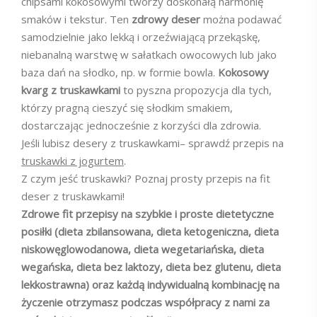
chipsami kokosowymi tworzy doskonałą harmonię
smaków i tekstur. Ten
zdrowy deser
można podawać
samodzielnie jako lekką i orzeźwiającą przekąskę,
niebanalną warstwę w sałatkach owocowych lub jako
baza dań na słodko, np. w formie bowla.
Kokosowy
kvarg z truskawkami
to pyszna propozycja dla tych,
którzy pragną cieszyć się słodkim smakiem,
dostarczając jednocześnie z korzyści dla zdrowia.
Jeśli lubisz desery z truskawkami– sprawdź przepis na
truskawki z jogurtem
.
Z czym jeść truskawki? Poznaj prosty przepis na fit
deser z truskawkami!
Zdrowe fit przepisy na szybkie i proste dietetyczne
posiłki (dieta zbilansowana, dieta ketogeniczna, dieta
niskowęglowodanowa, dieta wegetariańska, dieta
wegańska, dieta bez laktozy, dieta bez glutenu, dieta
lekkostrawna) oraz każdą indywidualną kombinację na
życzenie otrzymasz podczas współpracy z nami za