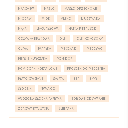
MARCHEW
MASŁO
MASŁO ORZECHOWE
MIGDAŁY
MIÓD
MLEKO
MUSZTARDA
MĄKA
MĄKA RYŻOWA
NATKA PIETRUSZKI
ODŻYWKA BIAŁKOWA
OLEJ
OLEJ KOKOSOWY
OLIWA
PAPRYKA
PIECZARKI
PIECZYWO
PIERŚ Z KURCZAKA
POMIDOR
POMIDORKI KOKTAJLOWE
PROSZEK DO PIECZENIA
PŁATKI OWSIANE
SAŁATA
SER
SKYR
SŁODZIK
TWARÓG
WĘDZONA SŁODKA PAPRYKA
ZDROWE ODŻYWIANIE
ZDROWY STYL ŻYCIA
ŚMIETANA