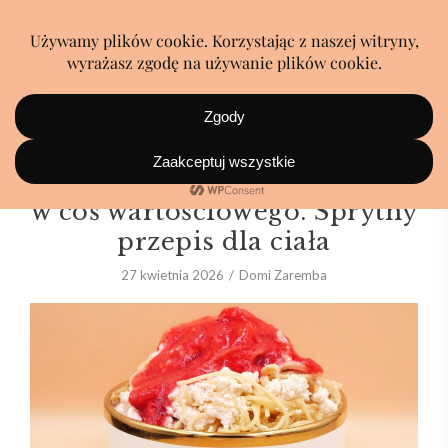
Zamienia słodkie zachcianki
w coś wartościowego. Sprytny
przepis dla ciała
27 kwietnia 2026
Domi Zaremba