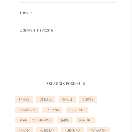
Umysł
Zdrowie fizyczne
SKŁADNIK POSIŁKU ⇩
BANAN
CEBULA
CHILLI
CURRY
CYNAMON
CYTRYNA
CZOSNEK
DBANIE O ZDROWIE
JAJKA
JOGURT
KAKAO
KURCZAK
KURKUMA
MAKARON