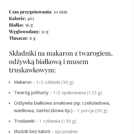
Czas przygotowania
: 10 min
Kalorie:
463
Białko
: 56 g
Węglowodany:
51 g
Tłuszcze
: 6 g
Składniki na makaron z twarogiem,
odżywką białkową i musem
truskawkowym:
Makaron
– 1/2 szklanki (50 g)
Twaróg półtusty
– 1/2 opakowania (125 g)
Odżywka białkowa smakowa (np. czekoladowa,
waniliowa, ciasteczkowa itp.)
– 1 porcja (30 g)
Truskawki
– 1 szklanka (150 g)
Słodzik bez kalorii
– opcjonalnie