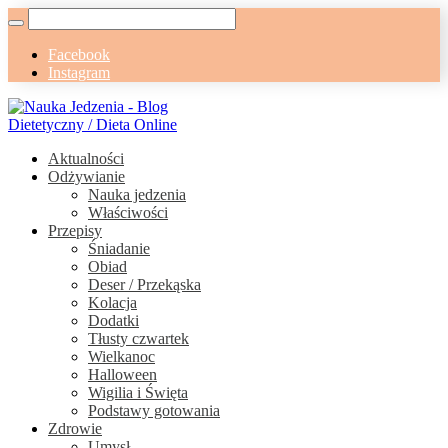
Facebook
Instagram
Aktualności
Odżywianie
Nauka jedzenia
Właściwości
Przepisy
Śniadanie
Obiad
Deser / Przekąska
Kolacja
Dodatki
Tłusty czwartek
Wielkanoc
Halloween
Wigilia i Święta
Podstawy gotowania
Zdrowie
Umysł