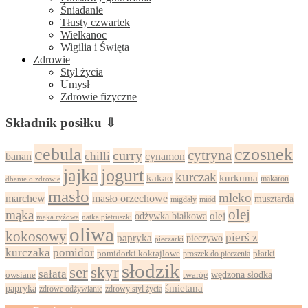
Śniadanie
Tłusty czwartek
Wielkanoc
Wigilia i Święta
Zdrowie
Styl życia
Umysł
Zdrowie fizyczne
Składnik posiłku ⇩
cebula
czosnek
cytryna
curry
chilli
cynamon
banan
jajka
jogurt
kurczak
kurkuma
kakao
dbanie o zdrowie
makaron
masło
mleko
marchew
masło orzechowe
musztarda
migdały
miód
olej
mąka
olej
odżywka białkowa
mąka ryżowa
natka pietruszki
oliwa
kokosowy
pierś z
papryka
pieczywo
pieczarki
kurczaka
pomidor
pomidorki koktajlowe
proszek do pieczenia
płatki
słodzik
ser
skyr
sałata
wędzona słodka
owsiane
twaróg
papryka
śmietana
zdrowy styl życia
zdrowe odżywianie