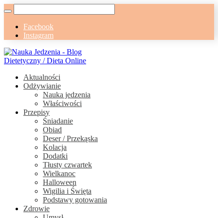
Facebook
Instagram
Aktualności
Odżywianie
Nauka jedzenia
Właściwości
Przepisy
Śniadanie
Obiad
Deser / Przekąska
Kolacja
Dodatki
Tłusty czwartek
Wielkanoc
Halloween
Wigilia i Święta
Podstawy gotowania
Zdrowie
Umysł