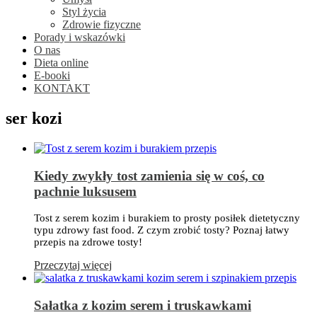
Styl życia
Zdrowie fizyczne
Porady i wskazówki
O nas
Dieta online
E-booki
KONTAKT
ser kozi
Kiedy zwykły tost zamienia się w coś, co
pachnie luksusem
Tost z serem kozim i burakiem to prosty posiłek dietetyczny
typu zdrowy fast food. Z czym zrobić tosty? Poznaj łatwy
przepis na zdrowe tosty!
Przeczytaj więcej
Sałatka z kozim serem i truskawkami