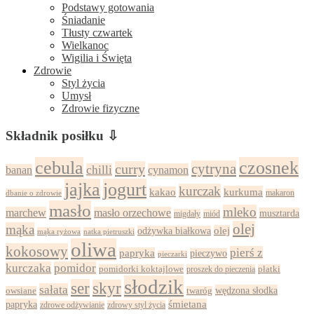
Podstawy gotowania
Śniadanie
Tłusty czwartek
Wielkanoc
Wigilia i Święta
Zdrowie
Styl życia
Umysł
Zdrowie fizyczne
Składnik posiłku ⇩
cebula
czosnek
cytryna
curry
chilli
cynamon
banan
jajka
jogurt
kurczak
kurkuma
kakao
dbanie o zdrowie
makaron
masło
mleko
marchew
masło orzechowe
musztarda
migdały
miód
olej
mąka
olej
odżywka białkowa
mąka ryżowa
natka pietruszki
oliwa
kokosowy
pierś z
papryka
pieczywo
pieczarki
kurczaka
pomidor
pomidorki koktajlowe
proszek do pieczenia
płatki
słodzik
ser
skyr
sałata
wędzona słodka
owsiane
twaróg
papryka
śmietana
zdrowy styl życia
zdrowe odżywianie