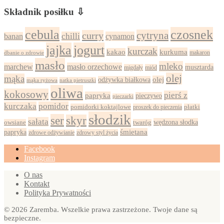
Składnik posiłku ⇩
cebula
czosnek
cytryna
curry
chilli
cynamon
banan
jajka
jogurt
kurczak
kurkuma
kakao
dbanie o zdrowie
makaron
masło
mleko
marchew
masło orzechowe
musztarda
migdały
miód
olej
mąka
olej
odżywka białkowa
mąka ryżowa
natka pietruszki
oliwa
kokosowy
pierś z
papryka
pieczywo
pieczarki
kurczaka
pomidor
pomidorki koktajlowe
proszek do pieczenia
płatki
słodzik
ser
skyr
sałata
wędzona słodka
owsiane
twaróg
papryka
śmietana
zdrowy styl życia
zdrowe odżywianie
Facebook
Instagram
O nas
Kontakt
Polityka Prywatności
© 2026 Zaremba. Wszelkie prawa zastrzeżone. Twoje dane są
bezpieczne.