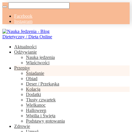
Facebook
Instagram
Aktualności
Odżywianie
Nauka jedzenia
Właściwości
Przepisy
Śniadanie
Obiad
Deser / Przekąska
Kolacja
Dodatki
Tłusty czwartek
Wielkanoc
Halloween
Wigilia i Święta
Podstawy gotowania
Zdrowie
Umysł