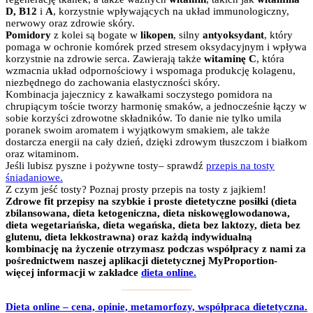
D, B12
i
A
, korzystnie wpływających na układ immunologiczny,
nerwowy oraz zdrowie skóry.
Pomidory
z kolei są bogate w
likopen
, silny
antyoksydant
, który
pomaga w ochronie komórek przed stresem oksydacyjnym i wpływa
korzystnie na zdrowie serca. Zawierają także
witaminę C
, która
wzmacnia układ odpornościowy i wspomaga produkcję kolagenu,
niezbędnego do zachowania elastyczności skóry.
Kombinacja jajecznicy z kawałkami soczystego pomidora na
chrupiącym toście tworzy harmonię smaków, a jednocześnie łączy w
sobie korzyści zdrowotne składników. To danie nie tylko umila
poranek swoim aromatem i wyjątkowym smakiem, ale także
dostarcza energii na cały dzień, dzięki zdrowym tłuszczom i białkom
oraz witaminom.
Jeśli lubisz pyszne i pożywne tosty– sprawdź
przepis na tosty
śniadaniowe.
Z czym jeść tosty? Poznaj prosty przepis na tosty z jajkiem!
Zdrowe fit przepisy na szybkie i proste dietetyczne posiłki (dieta
zbilansowana, dieta ketogeniczna, dieta niskowęglowodanowa,
dieta wegetariańska, dieta wegańska, dieta bez laktozy, dieta bez
glutenu, dieta lekkostrawna) oraz każdą indywidualną
kombinację na życzenie otrzymasz podczas współpracy z nami za
pośrednictwem naszej aplikacji dietetycznej MyProportion-
więcej informacji w zakładce
dieta online.
Dieta online – cena, opinie, metamorfozy, współpraca dietetyczna.