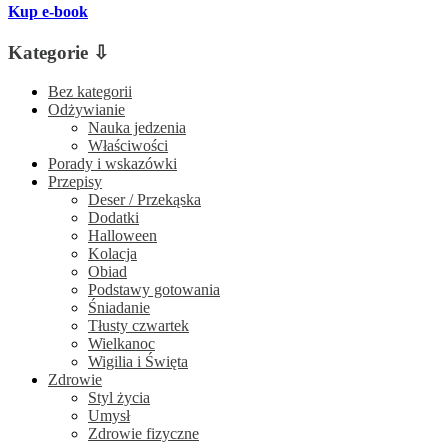
Kup e-book
Kategorie ⇩
Bez kategorii
Odżywianie
Nauka jedzenia
Właściwości
Porady i wskazówki
Przepisy
Deser / Przekąska
Dodatki
Halloween
Kolacja
Obiad
Podstawy gotowania
Śniadanie
Tłusty czwartek
Wielkanoc
Wigilia i Święta
Zdrowie
Styl życia
Umysł
Zdrowie fizyczne