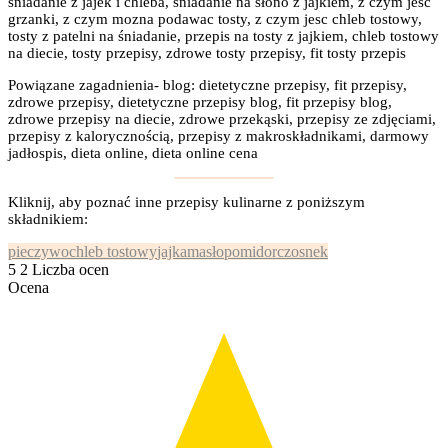
śniadanie z jajek i chleba, śniadanie na słono z jajkiem, z czym jeść
grzanki, z czym mozna podawac tosty, z czym jesc chleb tostowy,
tosty z patelni na śniadanie, przepis na tosty z jajkiem, chleb tostowy
na diecie, tosty przepisy, zdrowe tosty przepisy, fit tosty przepis
Powiązane zagadnienia- blog: dietetyczne przepisy, fit przepisy,
zdrowe przepisy, dietetyczne przepisy blog, fit przepisy blog,
zdrowe przepisy na diecie, zdrowe przekąski, przepisy ze zdjęciami,
przepisy z kalorycznością, przepisy z makroskładnikami, darmowy
jadłospis, dieta online, dieta online cena
Kliknij, aby poznać inne przepisy kulinarne z poniższym
składnikiem:
pieczywo
chleb tostowy
jajka
masło
pomidor
czosnek
5
2
Liczba ocen
Ocena