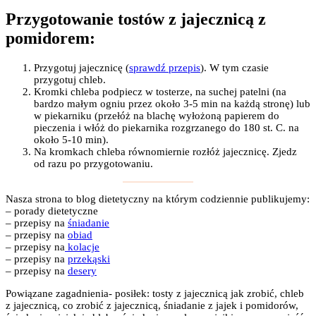
Przygotowanie tostów z jajecznicą z
pomidorem:
Przygotuj jajecznicę (
sprawdź przepis
). W tym czasie
przygotuj chleb.
Kromki chleba podpiecz w tosterze, na suchej patelni (na
bardzo małym ogniu przez około 3-5 min na każdą stronę) lub
w piekarniku (przełóż na blachę wyłożoną papierem do
pieczenia i włóż do piekarnika rozgrzanego do 180 st. C. na
około 5-10 min).
Na kromkach chleba równomiernie rozłóż jajecznicę. Zjedz
od razu po przygotowaniu.
Nasza strona to blog dietetyczny na którym codziennie publikujemy:
– porady dietetyczne
– przepisy na
śniadanie
– przepisy na
obiad
– przepisy na
kolacje
– przepisy na
przekąski
– przepisy na
desery
Powiązane zagadnienia- posiłek: tosty z jajecznicą jak zrobić, chleb
z jajecznicą, co zrobić z jajecznicą, śniadanie z jajek i pomidorów,