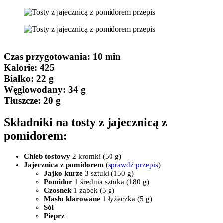
Czas przygotowania
: 10 min
Kalorie:
425
Białko
: 22 g
Węglowodany:
34 g
Tłuszcze
: 20 g
Składniki na tosty z jajecznicą z
pomidorem:
Chleb tostowy
2 kromki (50 g)
Jajecznica z pomidorem
(
sprawdź przepis
)
Jajko kurze
3 sztuki (150 g)
Pomidor
1 średnia sztuka (180 g)
Czosnek
1 ząbek (5 g)
Masło klarowane
1 łyżeczka (5 g)
Sól
Pieprz