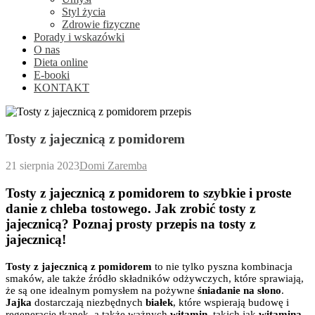
Styl życia
Zdrowie fizyczne
Porady i wskazówki
O nas
Dieta online
E-booki
KONTAKT
Tosty z jajecznicą z pomidorem
21 sierpnia 2023
Domi Zaremba
Tosty z jajecznicą z pomidorem to szybkie i proste
danie z chleba tostowego. Jak zrobić tosty z
jajecznicą? Poznaj prosty przepis na tosty z
jajecznicą!
Tosty z jajecznicą z pomidorem
to nie tylko pyszna kombinacja
smaków, ale także źródło składników odżywczych, które sprawiają,
że są one idealnym pomysłem na pożywne
śniadanie na słono
.
Jajka
dostarczają niezbędnych
białek
, które wspierają budowę i
regenerację tkanek, a także ważnych
witamin
, takich jak
witamina