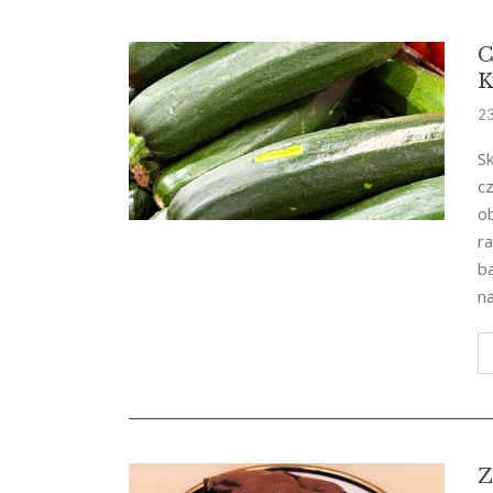
C
K
23
Sk
cz
ob
r
b
n
Z