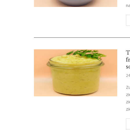
na
T
f
s
24
Z
z
z
z