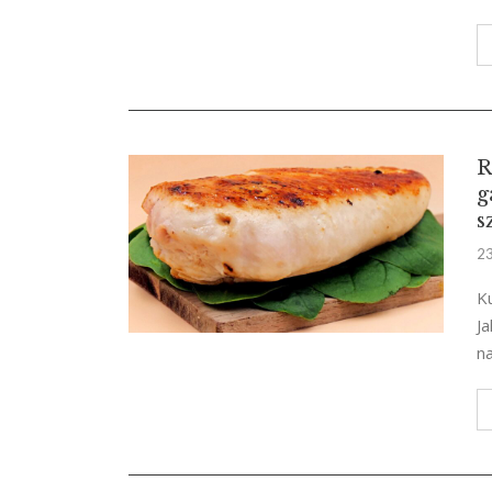
R
g
s
23
Ku
Ja
na