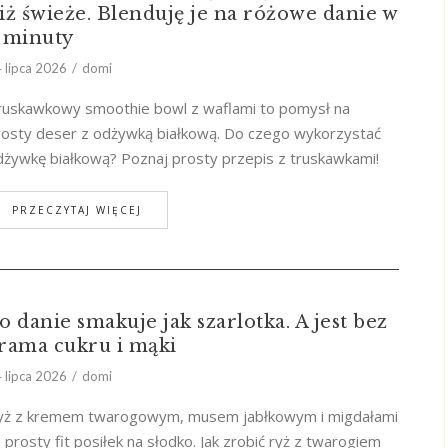
iż świeże. Blenduję je na różowe danie w
 minuty
 lipca 2026
domi
ruskawkowy smoothie bowl z waflami to pomysł na
rosty deser z odżywką białkową. Do czego wykorzystać
dżywkę białkową? Poznaj prosty przepis z truskawkami!
PRZECZYTAJ WIĘCEJ
o danie smakuje jak szarlotka. A jest bez
rama cukru i mąki
 lipca 2026
domi
yż z kremem twarogowym, musem jabłkowym i migdałami
 prosty fit posiłek na słodko. Jak zrobić ryż z twarogiem