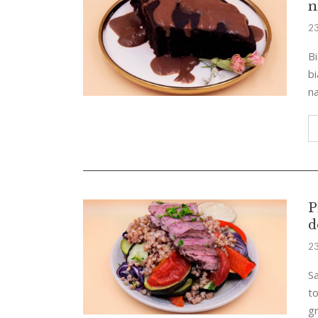
n
23
Bi
bi
n
P
d
23
S
to
gr