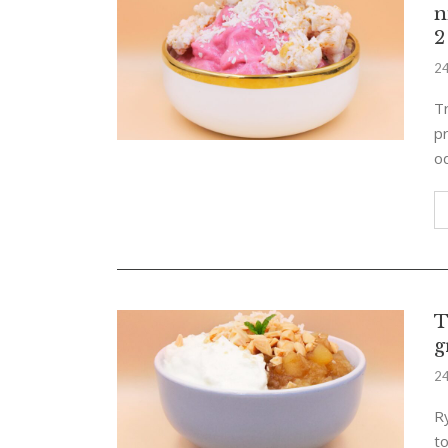
n
2
24
T
p
o
T
g
24
R
to