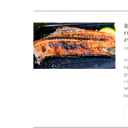
R
r
z
24
F
ką
gr
i
Wi
be