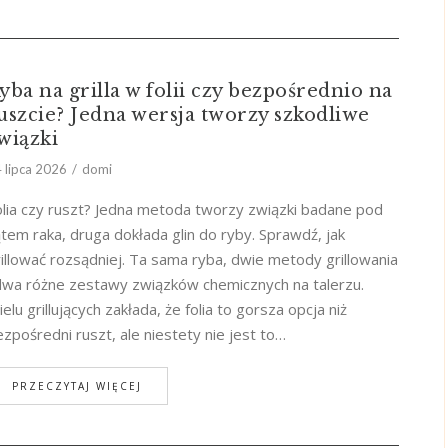
yba na grilla w folii czy bezpośrednio na
uszcie? Jedna wersja tworzy szkodliwe
wiązki
 lipca 2026
domi
olia czy ruszt? Jedna metoda tworzy związki badane pod
tem raka, druga dokłada glin do ryby. Sprawdź, jak
illować rozsądniej. Ta sama ryba, dwie metody grillowania
 dwa różne zestawy związków chemicznych na talerzu.
elu grillujących zakłada, że folia to gorsza opcja niż
zpośredni ruszt, ale niestety nie jest to…
PRZECZYTAJ WIĘCEJ