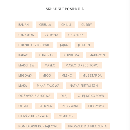
SKŁADNIK POSIŁKU ⇩
BANAN
CEBULA
CHILLI
CURRY
CYNAMON
CYTRYNA
CZOSNEK
DBANIE O ZDROWIE
JAJKA
JOGURT
KAKAO
KURCZAK
KURKUMA
MAKARON
MARCHEW
MASŁO
MASŁO ORZECHOWE
MIGDAŁY
MIÓD
MLEKO
MUSZTARDA
MĄKA
MĄKA RYŻOWA
NATKA PIETRUSZKI
ODŻYWKA BIAŁKOWA
OLEJ
OLEJ KOKOSOWY
OLIWA
PAPRYKA
PIECZARKI
PIECZYWO
PIERŚ Z KURCZAKA
POMIDOR
POMIDORKI KOKTAJLOWE
PROSZEK DO PIECZENIA