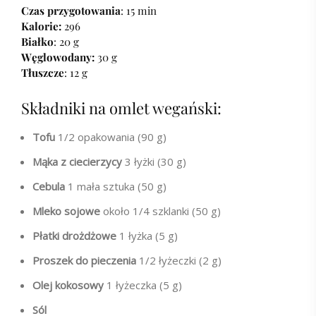
Czas przygotowania
: 15 min
Kalorie:
296
Białko
: 20 g
Węglowodany:
30 g
Tłuszcze
: 12 g
Składniki na omlet wegański:
Tofu
1/2 opakowania (90 g)
Mąka z ciecierzycy
3 łyżki (30 g)
Cebula
1 mała sztuka (50 g)
Mleko sojowe
około 1/4 szklanki (50 g)
Płatki drożdżowe
1 łyżka (5 g)
Proszek do pieczenia
1/2 łyżeczki (2 g)
Olej kokosowy
1 łyżeczka (5 g)
Sól