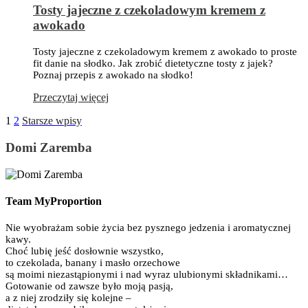
Tosty jajeczne z czekoladowym kremem z
awokado
Tosty jajeczne z czekoladowym kremem z awokado to proste
fit danie na słodko. Jak zrobić dietetyczne tosty z jajek?
Poznaj przepis z awokado na słodko!
Przeczytaj więcej
1
2
Starsze wpisy
Domi Zaremba
Team MyProportion
Nie wyobrażam sobie życia bez pysznego jedzenia i aromatycznej
kawy.
Choć lubię jeść dosłownie wszystko,
to czekolada, banany i masło orzechowe
są moimi niezastąpionymi i nad wyraz ulubionymi składnikami…
Gotowanie od zawsze było moją pasją,
a z niej zrodziły się kolejne –