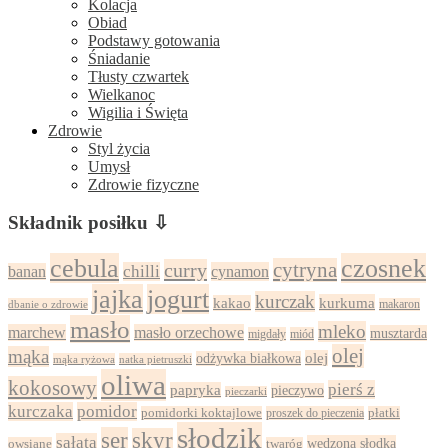
Kolacja
Obiad
Podstawy gotowania
Śniadanie
Tłusty czwartek
Wielkanoc
Wigilia i Święta
Zdrowie
Styl życia
Umysł
Zdrowie fizyczne
Składnik posiłku ⇩
cebula
czosnek
cytryna
curry
chilli
cynamon
banan
jajka
jogurt
kurczak
kurkuma
kakao
dbanie o zdrowie
makaron
masło
mleko
marchew
masło orzechowe
musztarda
migdały
miód
olej
mąka
olej
odżywka białkowa
mąka ryżowa
natka pietruszki
oliwa
kokosowy
pierś z
papryka
pieczywo
pieczarki
kurczaka
pomidor
pomidorki koktajlowe
proszek do pieczenia
płatki
słodzik
ser
skyr
sałata
wędzona słodka
owsiane
twaróg