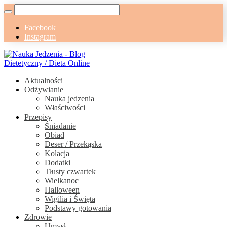
Facebook
Instagram
Aktualności
Odżywianie
Nauka jedzenia
Właściwości
Przepisy
Śniadanie
Obiad
Deser / Przekąska
Kolacja
Dodatki
Tłusty czwartek
Wielkanoc
Halloween
Wigilia i Święta
Podstawy gotowania
Zdrowie
Umysł